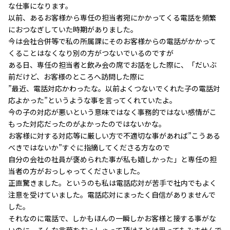
な仕事になります。
以前、あるお客様から専任の担当者宛にかかってくる電話を頻繁
におつなぎしていた時期がありました。
今は会社合併等で私の所属課にそのお客様からの電話がかかって
くることはなくなり別の方がつないでいるのですが
ある日、専任の担当者と飲み会の席でお話をした際に、「だいぶ
前だけど、お客様のところへ訪問した際に
”最近、電話対応かわったな。以前よくつないでくれた子の電話対
応よかった”というような事を言ってくれていたよ。
今の子の対応が悪いという意味ではなく事務的ではない感情がこ
もった対応だったのがよかったのではないかな。
お客様に対する対応等に厳しい方で不適切な事があれば”こうある
べきではないか”すぐに指摘してくださる方なので
自分の会社の社員が褒められた事が私も嬉しかった」と専任の担
当者の方がおっしゃってくださいました。
正直驚きました。というのも私は電話応対が苦手で社内でもよく
注意を受けていました。電話応対にまったく自信がありませんで
した。
それなのに電話で、しかもほんの一瞬しかお客様と接する事がな