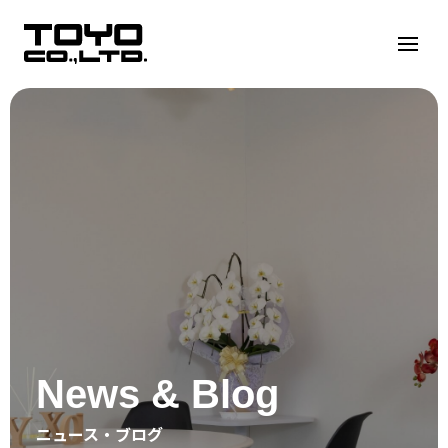
Warning
:
Undefined
variable
$seo_h1
in
/home/toyocorp/toyo-
group.co.jp/public_html/wp/wp-
content/themes/wordpress-
template/libs/header.php
on
line
5
News & Blog
ニュース・ブログ