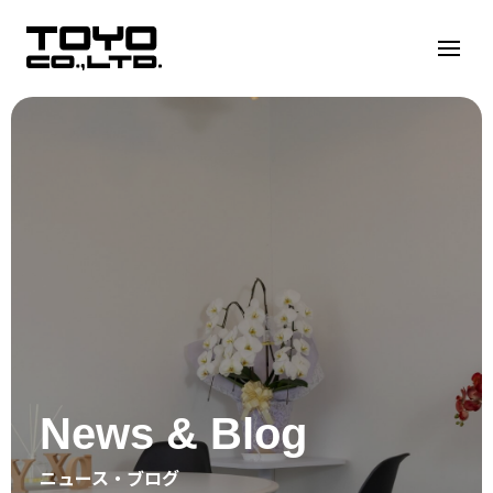
Warning
:
Undefined
variable
$seo_h1
in
/home/toyocorp/toyo-
group.co.jp/public_html/wp/wp-
content/themes/wordpress-
template/libs/header.php
on
line
5
News & Blog
ニュース・ブログ