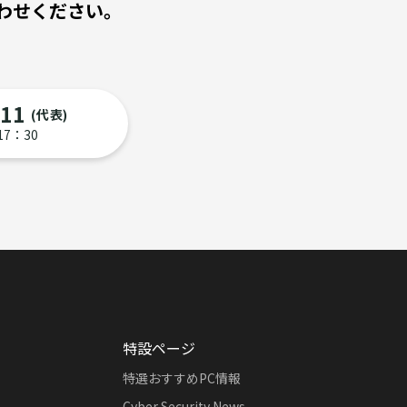
わせください。
111
(代表)
17：30
特設ページ
特選おすすめPC情報
Cyber Security News