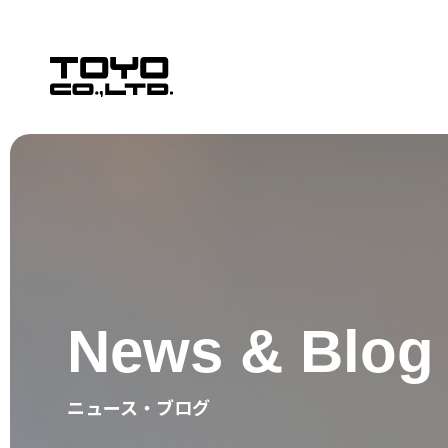
Warning
:
Undefined
variable
$seo_h1
in
/home/toyocorp/toyo-
group.co.jp/public_html/wp/wp-
content/themes/wordpress-
template/libs/header.php
on
line
5
News & Blog
ニュース・ブログ