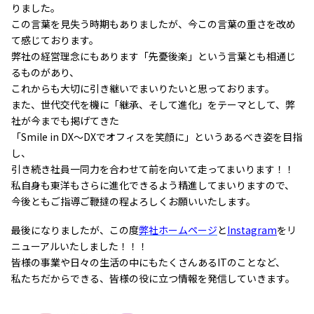
りました。
この言葉を見失う時期もありましたが、今この言葉の重さを改め
て感じております。
弊社の経営理念にもあります「先憂後楽」という言葉とも相通じ
るものがあり、
これからも大切に引き継いでまいりたいと思っております。
また、世代交代を機に「継承、そして進化」をテーマとして、弊
社が今までも掲げてきた
「Smile in DX～DXでオフィスを笑顔に」というあるべき姿を目指
し、
引き続き社員一同力を合わせて前を向いて走ってまいります！！
私自身も東洋もさらに進化できるよう精進してまいりますので、
今後ともご指導ご鞭撻の程よろしくお願いいたします。
最後になりましたが、この度
弊社ホームページ
と
Instagram
をリ
ニューアルいたしました！！！
皆様の事業や日々の生活の中にもたくさんあるITのことなど、
私たちだからできる、皆様の役に立つ情報を発信していきます。