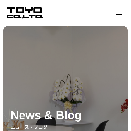
Warning
:
Undefined
variable
$seo_h1
in
/home/toyocorp/toyo-
group.co.jp/public_html/wp/wp-
content/themes/wordpress-
template/libs/header.php
on
line
5
News & Blog
ニュース・ブログ